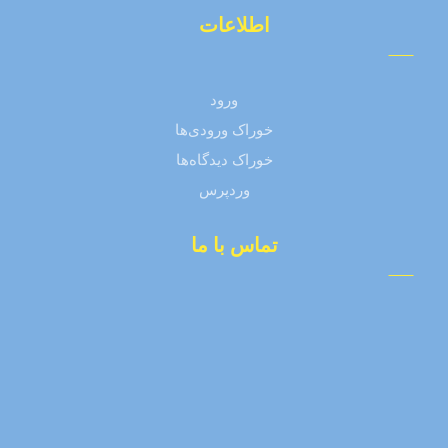
اطلاعات
ورود
خوراک ورودی‌ها
خوراک دیدگاه‌ها
وردپرس
تماس با ما
77797779 (21) 98+
98-912-611-1050
دفتر مرکزی : تهران، خیابان دماوند، بعد از چهار راه تهران
پارس، نرسیده به سه راه سازمان آب، جنب شرکت تویوتا،
خیابان ظهیری، پلاک 5، کد پستی 1658997511