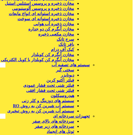
مخازن ذخیره و پروسس استنلس استیل
مخازن ذخیره و پروسس آلومینیومی
مخازن ذخیره استوانه ای انواع مایعات
مخازن ذخیره استوانه ای سوخت
مخازن ذخیره آب هوایی
مخازن آبگرم کن دو جداره
مخازن مکعبی ذخیره
سرج تانک
بافر تانک
کیک آف درام
مخازن آبگرم کن کویلدار
مخازن آبگرم کن کویلدار با کویل الکتریکی
سیستم های تصفیه آب
سختی گیر
دیونایزر
فیلتر اکتیو کربن
فیلتر شنی تحت فشار عمودی
فیلتر شنی تحت فشار افقی
هیدروسیکلون
سیستم های دوزینگ و کلر زنی
سیستم آب شیرین کن به روش RO
سیستم آب شیرین کن به روش تبخیری
تجهیزات سردخانه ای
سردخانه های بالای صفر
سردخانه های زیر صفر
تونل های انجماد