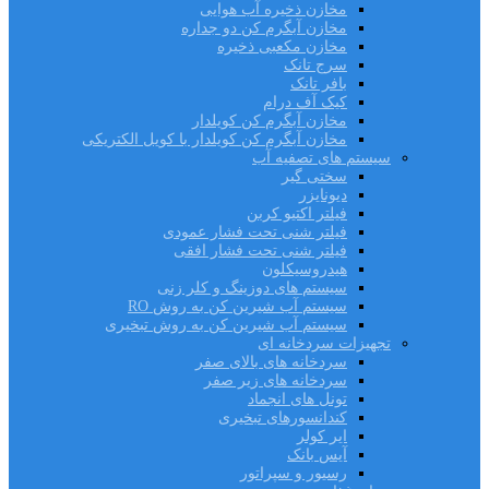
مخازن ذخیره آب هوایی
مخازن آبگرم کن دو جداره
مخازن مکعبی ذخیره
سرج تانک
بافر تانک
کیک آف درام
مخازن آبگرم کن کویلدار
مخازن آبگرم کن کویلدار با کویل الکتریکی
سیستم های تصفیه آب
سختی گیر
دیونایزر
فیلتر اکتیو کربن
فیلتر شنی تحت فشار عمودی
فیلتر شنی تحت فشار افقی
هیدروسیکلون
سیستم های دوزینگ و کلر زنی
سیستم آب شیرین کن به روش RO
سیستم آب شیرین کن به روش تبخیری
تجهیزات سردخانه ای
سردخانه های بالای صفر
سردخانه های زیر صفر
تونل های انجماد
کندانسورهای تبخیری
ایر کولر
آیس بانک
رسیور و سپراتور