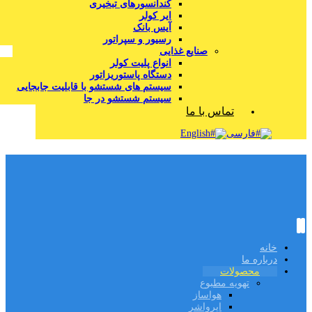
کندانسورهای تبخیری
ایر کولر
آیس بانک
رسیور و سپراتور
صنایع غذایی
انواع پلیت کولر
دستگاه پاستوریزاتور
سیستم های شستشو با قابلیت جابجایی
سیستم شستشو در جا
تماس با ما
فارسی
English
خانه
درباره ما
محصولات
تهویه مطبوع
هواساز
ایرواشر