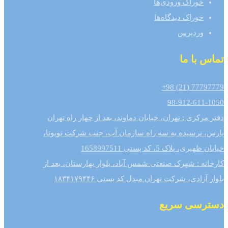
خوراک ورودی‌ها
خوراک دیدگاه‌ها
وردپرس
تماس با ما
77797779 (21) 98+
98-912-611-1050
دفتر مرکزی : تهران، خیابان دماوند، بعد از چهار راه تهران
پارس، نرسیده به سه راه سازمان آب، جنب شرکت تویوتا،
خیابان ظهیری، پلاک 5، کد پستی 1658997511
کارخانه : شهرک صنعتی شمس آباد، بلوار بهارستان، بعد از
بلوار آزادی، شرکت تهران مبدل کد پستی ۱۸۳۴۱۷۹۴۴۶
دسترسی سریع