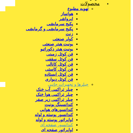
محصولات
تهویه مطبوع
هواساز
ایرواشر
پکیج سرمایشی
پکیج سرمایشی و گرمایشی
زنت
کولر صنعتی
یونیت هیتر صنعتی
یونیت هیتر دکوراتیو
فن کوئل زمینی
فن کوئل سقفی
فن کوئل کانالی
فن کوئل کاستی
فن کوئل ایستاده
فن کوئل دیواری
چیلرها و تجهیزات جانبی
چیلر تراکمی آب خنک
چیلر تراکمی هوا خنک
چیلر تراکمی زیر صفر
کندانسینگ یونیت
کندانسورهای هوایی
کندانسور پوسته و لوله
اواپراتور پوسته و لوله
کندانسور صفحه ای
اواپراتور صفحه ای