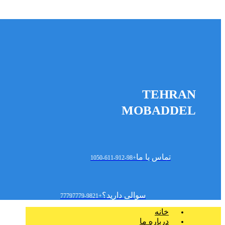
TEHRAN
MOBADDEL
تماس با ما
+98-912-611-1050
سوالی دارید؟
+9821-77797779
خانه
درباره ما