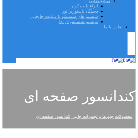
صنایع غذایی
انواع پلیت کولر
دستگاه پاستوریزاتور
سیستم های شستشو با قابلیت جابجایی
سیستم شستشو در جا
تماس با ما
Fa
En
کندانسور صفحه ای
محصولات
چیلرها و تجهیزات جانبی
کندانسور صفحه ای